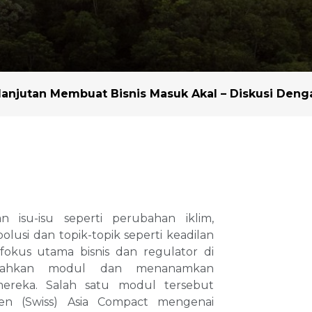
Lilin Sawit
Peningkatan Hasil 
Benih
Kemitraan dan Kolabo
Pendekatan Lanskap
njutan Membuat Bisnis Masuk Akal – Diskusi Denga
Mitra Kami
 isu-isu seperti perubahan iklim,
lusi dan topik-topik seperti keadilan
 fokus utama bisnis dan regulator di
ambahkan modul dan menanamkan
ereka. Salah satu modul tersebut
llen (Swiss) Asia Compact mengenai