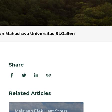
dan Ekstraksi
rasi
 dan Program
n Mahasiswa Universitas St.Gallen
Share
Related Articles
Melawan Efek Heat Stress