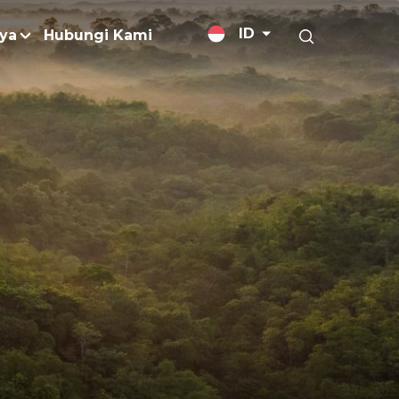
ID
ya
Hubungi Kami
lis Berita
alan
jutan
Margarin / Shortening
og
Minyak Goreng
mber Data dan Publikasi
Minyak untuk Pengaplikasian Khus
sitif
Pengemulsi
leri
ajemen Kebakaran
Perawatan Kulit
ends
t Bebas Deforestasi
Produk Rumah Tangga
Gas Rumah Kaca (GRK)
Rumen Bypass Fats
torasi
Surfaktan
n Limbah
Trigliserida Rantai Menengah
husus
n Pengurangan Bahan Kimi
Vitamin E