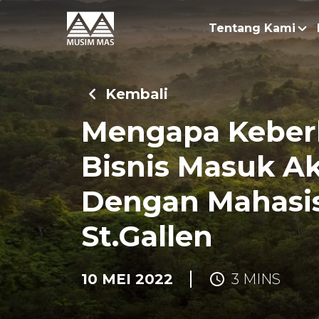
Tentang Kami
Kisah
Kembali
Keber
Mengapa Keber
Bisni
Bisnis Masuk Ak
Penel
Dengan Mahasis
St.Gallen
10 MEI 2022
3 MINS