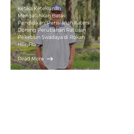
Ketika Ketekunan
Mengalahkan Batas
Pendidikan: Perjalanan Kateni
Dorong Perubahan Ratusan
Pekebun Swadaya di Rokan
Hilir, Riau
Read More