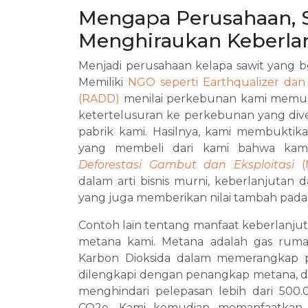
Mengapa Perusahaan, 
Menghiraukan Keberla
Menjadi perusahaan kelapa sawit yang be
Memiliki
NGO seperti Earthqualizer dan
(RADD)
menilai perkebunan kami memu
ketertelusuran ke perkebunan yang diver
pabrik kami. Hasilnya, kami membukti
yang membeli dari kami bahwa ka
Deforestasi Gambut dan Eksploitasi
(
dalam arti bisnis murni, keberlanjutan dap
yang juga memberikan nilai tambah pada pro
Contoh lain tentang manfaat keberlanju
metana kami. Metana adalah gas rumah
Karbon Dioksida dalam memerangkap pa
dilengkapi dengan penangkap metana, di
menghindari pelepasan lebih dari 500
CO2e. Kami kemudian memanfaatkan m