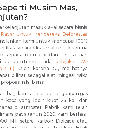
Seperti Musim Mas,
njutan?
rkelanjutan masuk akal secara bisnis.
 Radar untuk Mendeteksi Deforestasi
ngkinkan kami untuk mencapai 100%
ifikasi secara eksternal untuk semua
kan kepada regulator dan perusahaan
mi berkomitmen pada
kebijakan
No
NDPE)
. Oleh karena itu, melihatnya
at dilihat sebagai alat mitigasi risiko
posisi nilai bisnis.
tan bagi kami adalah penangkapan gas
 kaca yang lebih kuat 25 kali dari
nas di atmosfer. Pabrik kami telah
mana pada tahun 2020, kami berhasil
.000 MT setara Karbon Dioksida atau
etana untuk menghasilkan listrik