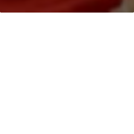
Keberlanjutan
>
Dampak Lingkungan Positif
>
Pencegahan dan Manajemen Kebakaran
Apa Penyebab
Kebakaran Di Hutan
Hujan Tropis?
Aktivitas manusia, termasuk perubahan iklim yang
mengakibatkan kekeringan ekstrem, berkontribusi
terhadap peningkatan risiko, frekuensi, dan
intensitas kebakaran hutan dan gambut. Aktivitas
manusia dapat secara langsung menyebabkan