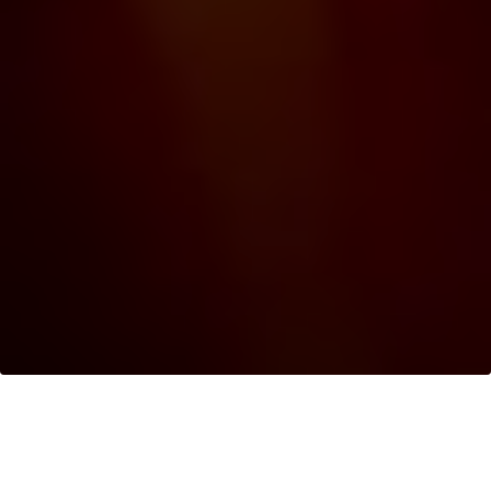
Keberlanjutan
>
Minyak Kelapa Sawit
Berkelanjutan Diperoleh Dengan Bertanggung
Jawab
> Ketertelusuran Minyak Kelapa Sawit