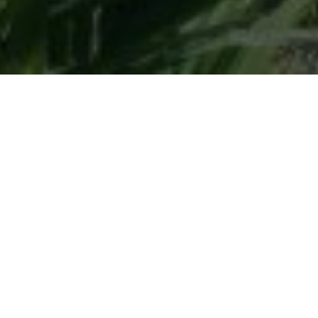
Keberlanjutan
>
Mekanisme Pengaduan Dan
Keterlibatan Pemangku Kepentingan
>
Mekanisme Pengaduan
Ikhtisar Proses
Mekanisme Pengaduan
Kami
Mekanisme ini, yang ditunjukkan di bawah,
memberikan garis besar umum proses kami dalam