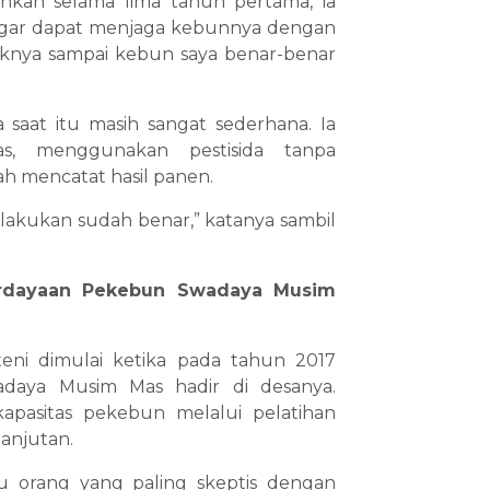
ahkan selama lima tahun pertama, ia
agar dapat menjaga kebunnya dengan
idaknya sampai kebun saya benar-benar
saat itu masih sangat sederhana. Ia
s, menggunakan pestisida tanpa
ah mencatat hasil panen.
lakukan sudah benar,” katanya sambil
rdayaan Pekebun Swadaya Musim
eni dimulai ketika pada tahun 2017
aya Musim Mas hadir di desanya.
apasitas pekebun melalui pelatihan
anjutan.
tu orang yang paling skeptis dengan