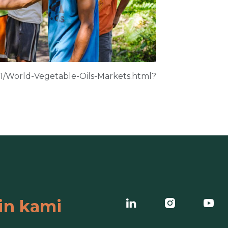
/World-Vegetable-Oils-Markets.html?
in kami