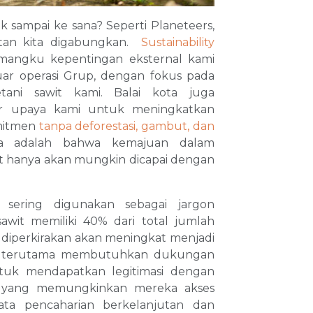
uk sampai ke sana? Seperti Planeteers,
atan kita digabungkan.
Sustainability
mangku kepentingan eksternal kami
ar operasi Grup, dengan fokus pada
ani sawit kami. Balai kota juga
ar upaya kami untuk meningkatkan
omitmen
tanpa deforestasi, gambut, dan
a adalah bahwa kemajuan dalam
it hanya akan mungkin dicapai dengan
u sering digunakan sebagai jargon
sawit memiliki 40% dari total jumlah
 diperkirakan akan meningkat menjadi
ya terutama membutuhkan dukungan
ntuk mendapatkan legitimasi dengan
kasi yang memungkinkan mereka akses
ta pencaharian berkelanjutan dan