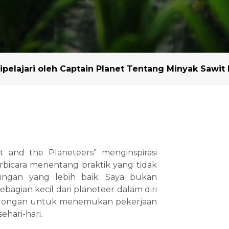
Lilin Sawit
Peningkatan Hasil 
Benih
Kemitraan dan Kolabo
Pendekatan Lanskap
ipelajari oleh Captain Planet Tentang Minyak Sawit
Mitra Kami
t and the Planeteers” menginspirasi
rbicara menentang praktik yang tidak
ungan yang lebih baik. Saya bukan
bagian kecil dari planeteer dalam diri
orongan untuk menemukan pekerjaan
hari-hari.