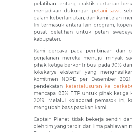
pelatihan tentang praktik pertanian ber
menjadikan dukungan p
etani sawit
seba
dalam keberlanjutan, dan kami telah men
Ini termasuk antara lain program, koper
pusat pelatihan untuk petani swada
kabupaten.
Kami percaya pada pembinaan dan 
perjalanan mereka menuju minyak sa
pihak ketiga berkontribusi pada 90% dar
lokakarya ekstensif yang menghasil
komitmen NDPE per Desember 2021. 
pendekatan
ketertelusuran ke perke
mencapai 83% TTP untuk pihak ketiga ka
2019. Melalui kolaborasi pemasok ini,
mengubah basis pasokan kami.
Captain Planet tidak bekerja sendiri da
oleh tim yang terdiri dari lima pahlawan 