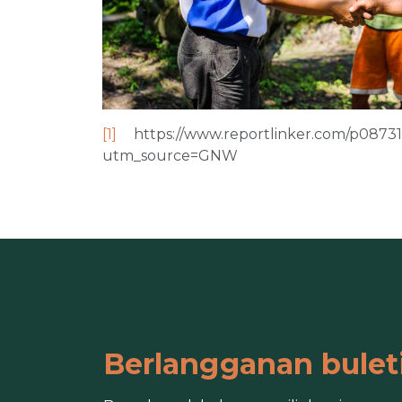
[1]
https://www.reportlinker.com/p087311
utm_source=GNW
Berlangganan bulet