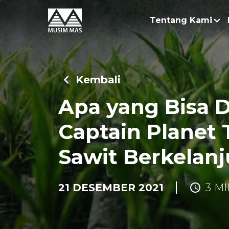
Tentang Kami
Kisah
Keber
Kembali
Bisni
Apa yang Bisa D
Penel
Captain Planet
Sawit Berkelanj
21 DESEMBER 2021
3 M