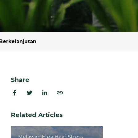
dan Ekstraksi
rasi
 dan Program
 Berkelanjutan
Share
Related Articles
Melawan Efek Heat Stress