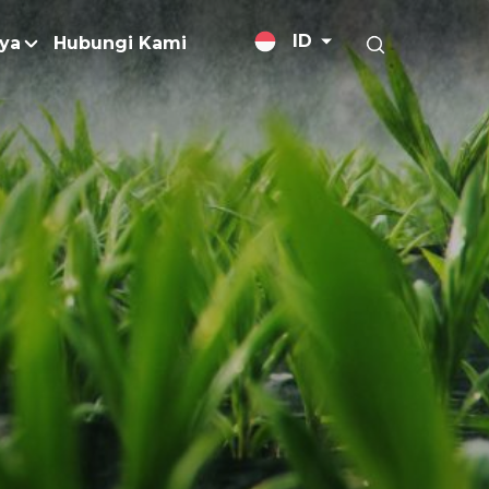
ID
ya
Hubungi Kami
lis Berita
alan
jutan
Margarin / Shortening
og
Minyak Goreng
mber Data dan Publikasi
Minyak untuk Pengaplikasian Khus
sitif
Pengemulsi
leri
ajemen Kebakaran
Perawatan Kulit
ends
t Bebas Deforestasi
Produk Rumah Tangga
Gas Rumah Kaca (GRK)
Rumen Bypass Fats
torasi
Surfaktan
n Limbah
Trigliserida Rantai Menengah
husus
n Pengurangan Bahan Kimi
Vitamin E