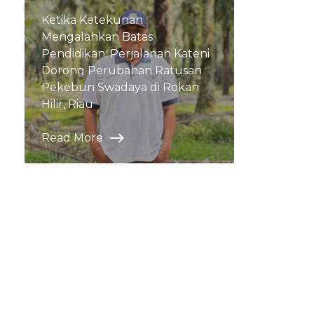
Ketika Ketekunan
Mengalahkan Batas
Pendidikan: Perjalanan Kateni
Dorong Perubahan Ratusan
Pekebun Swadaya di Rokan
Hilir, Riau
Read More