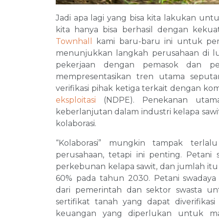
Jadi apa lagi yang bisa kita lakukan unt
kita hanya bisa berhasil dengan keku
Townhall
kami baru-baru ini untuk pe
menunjukkan langkah perusahaan di lu
pekerjaan dengan pemasok dan pet
mempresentasikan tren utama seput
verifikasi pihak ketiga terkait dengan k
eksploitasi
(NDPE). Penekanan utam
keberlanjutan dalam industri kelapa saw
kolaborasi.
“Kolaborasi” mungkin tampak terlal
perusahaan, tetapi ini penting. Petani 
perkebunan kelapa sawit, dan jumlah itu
60% pada tahun 2030. Petani swada
dari pemerintah dan sektor swasta u
sertifikat tanah yang dapat diverifi
keuangan yang diperlukan untuk ma