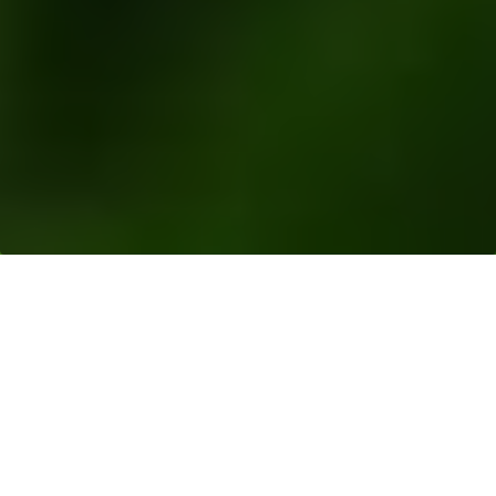
Sumber Daya
>
Rilis Berita
> MUSIM MAS DAN
GENERAL MILLS BERKOLABORASI MEMBANGUN
PELAYANAN PETANI SAWIT DI EKOSISTEM
LEUSER ACEH
Indonesia, Aceh, 30 Juli 2020
–Musim Mas Grup
(“Musim Mas” atau “Grup”) dan
General Mills