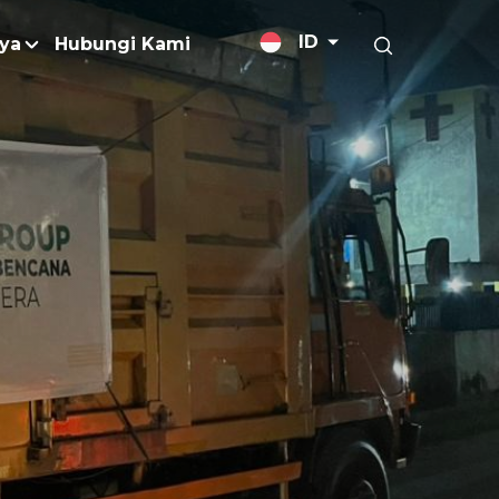
ID
ya
Hubungi Kami
elitian dan Pengembangan
lis Berita
alan
jutan
Margarin / Shortening
og
Minyak Goreng
mber Data dan Publikasi
Minyak untuk Pengaplikasian Khus
sitif
Pengemulsi
ajemen Kebakaran
Perawatan Kulit
ends
t Bebas Deforestasi
Produk Rumah Tangga
Gas Rumah Kaca (GRK)
Rumen Bypass Fats
torasi
Surfaktan
n Limbah
Trigliserida Rantai Menengah
husus
n Pengurangan Bahan Kimi
Vitamin E