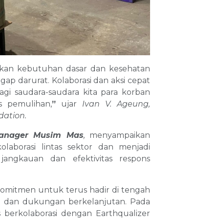
tikan kebutuhan dasar dan kesehatan
ap darurat. Kolaborasi dan aksi cepat
gi saudara-saudara kita para korban
as pemulihan,
”
ujar
Ivan V. Ageung,
dation.
 Manager Musim Mas
,
menyampaikan
aborasi lintas sektor dan menjadi
angkauan dan efektivitas respons
rkomitmen untuk terus hadir di tengah
n dan dukungan berkelanjutan. Pada
 berkolaborasi dengan Earthqualizer