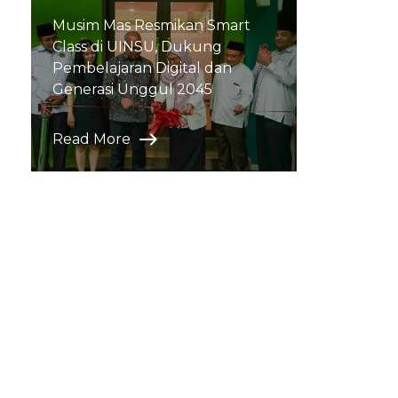
Musim Mas Resmikan Smart
Class di UINSU, Dukung
Pembelajaran Digital dan
Generasi Unggul 2045
Read More