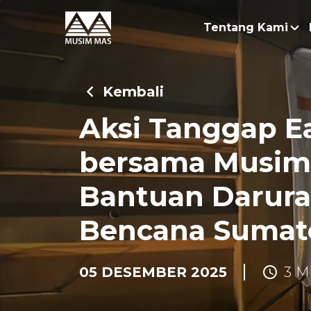
Tentang Kami
Kisah
Kembali
Keber
Aksi Tanggap Ea
Bisni
bersama Musim
Bantuan Darura
Bencana Sumat
05 DESEMBER 2025
3 M