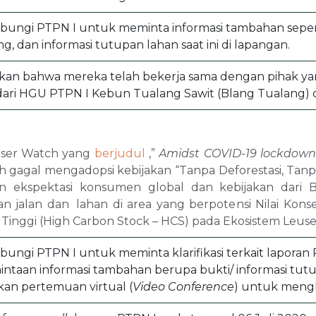
bungi PTPN I untuk meminta informasi tambahan sepe
g, dan informasi tutupan lahan saat ini di lapangan.
kan bahwa mereka telah bekerja sama dengan pihak 
dari HGU PTPN I Kebun Tualang Sawit (Blang Tualang) 
ser Watch yang
berjudul
,”
Amidst COVID-19 lockdown d
h gagal mengadopsi kebijakan “Tanpa Deforestasi, Tanp
n ekspektasi konsumen global dan kebijakan dari 
alan dan lahan di area yang berpotensi Nilai Konser
Tinggi (High Carbon Stock – HCS) pada Ekosistem Leuse
ngi PTPN I untuk meminta klarifikasi terkait laporan
intaan informasi tambahan berupa bukti/ informasi tu
an pertemuan virtual (
Video Conference
) untuk mengkl