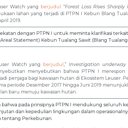
user Watch yang
berjudul
“
Forest Loss Rises Sharply
kaan lahan yang terjadi di PTPN I Kebun Blang Tual
pril 2019.
atan dengan PTPN I untuk meminta klarifikasi terkait 
Areal Statement) Kebun Tualang Sawit (Blang Tualang
user Watch yang
berjudul
,”
Investigation underway i
nyebutkan menyebutkan bahwa PTPN I merespon 
di penjaga bagi kawasan hutan di Ekosistem Leuser. 
selama periode Desember 2017 hingga Juni 2019 menunj
lan baru menuju kawasan hutan.
bahwa pada prinsipnya PTPN I mendukung seluruh ke
lanjutan dan kepedulian lingkungan dalam operasionaln
 tentang Perkebunan.