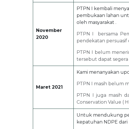
PTPN I kembali menya
pembukaan lahan untu
oleh masyarakat .
November
PTPN I bersama Peme
2020
pendekatan persuasif 
PTPN I belum menerima
tersebut dapat segera 
Kami menanyakan upda
PTPN I masih belum me
Maret 2021
PTPN I juga masih da
Conservation Value ( H
Untuk mendukung penc
kepatuhan NDPE dari P