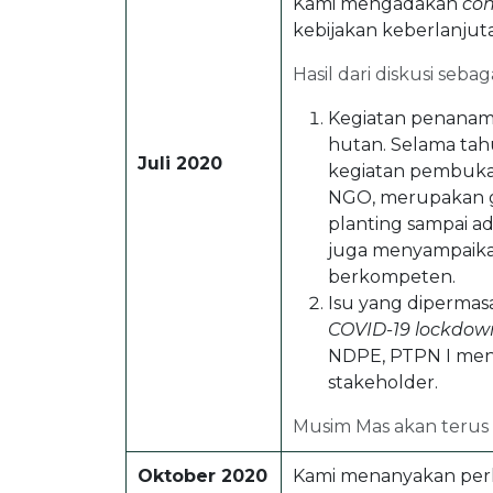
Kami mengadakan
con
kebijakan keberlanjut
Hasil dari diskusi sebag
Kegiatan penanaman
hutan. Selama ta
Juli 2020
kegiatan pembukaa
NGO, merupakan g
planting sampai ad
juga menyampaika
berkompeten.
Isu yang dipermas
COVID-19 lockdown 
NDPE, PTPN I meny
stakeholder.
Musim Mas akan terus
Oktober 2020
Kami menanyakan perke