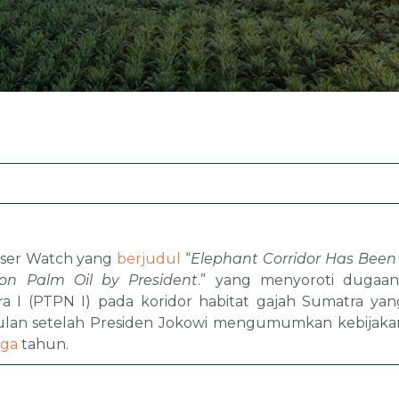
Lilin Sawit
Peningkatan Hasil 
Benih
Kemitraan dan Kolabo
Pendekatan Lanskap
Mitra Kami
ser Watch yang
berjudul
“
Elephant Corridor Has Been
on Palm Oil by President
.” yang menyoroti dugaa
a I (PTPN I) pada koridor habitat gajah Sumatra y
bulan setelah Presiden Jokowi mengumumkan kebijak
iga
tahun.