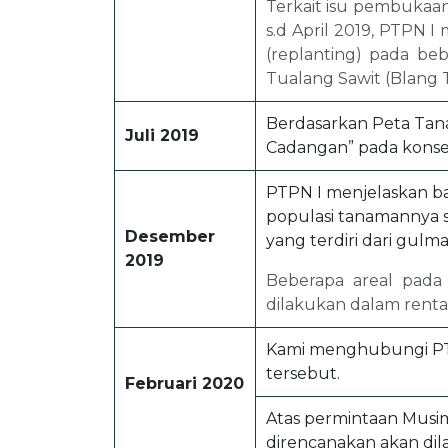
Terkait isu pembukaan
s.d April 2019, PTPN 
(replanting) pada b
Tualang Sawit (Blang 
Berdasarkan Peta Tan
Juli 2019
Cadangan” pada konsesi
PTPN I menjelaskan b
populasi tanamannya s
Desember
yang terdiri dari gulm
2019
Beberapa areal pada
dilakukan dalam renta
Kami menghubungi PTP
tersebut.
Februari 2020
Atas permintaan Musi
direncanakan akan dil