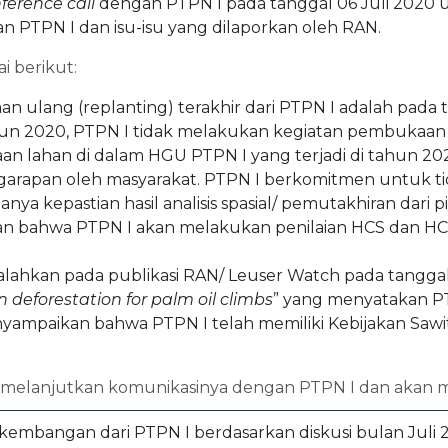
ference call
dengan PTPN I pada tanggal 06 Juli 2020 u
an PTPN I dan isu-isu yang dilaporkan oleh RAN.
ai berikut:
 ulang (replanting) terakhir dari PTPN I adalah pada 
hun 2020, PTPN I tidak melakukan kegiatan pembukaa
n lahan di dalam HGU PTPN I yang terjadi di tahun 202
arapan oleh masyarakat. PTPN I berkomitmen untuk t
anya kepastian hasil analisis spasial/ pemutakhiran dari 
n bahwa PTPN I akan melakukan penilaian HCS dan H
alahkan pada publikasi RAN/ Leuser Watch pada tanggal
deforestation for palm oil climbs
” yang menyatakan P
ampaikan bahwa PTPN I telah memiliki Kebijakan Sawit 
 melanjutkan komunikasinya dengan PTPN I dan akan
mbangan dari PTPN I berdasarkan diskusi bulan Juli 2