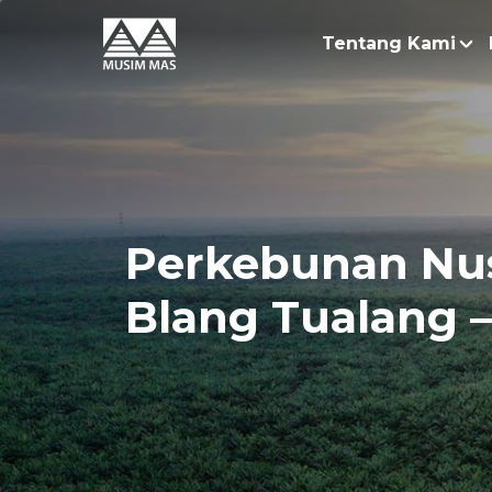
Tentang Kami
Kisah
Keber
Bisni
Perkebunan Nusa
Penel
Blang Tualang 