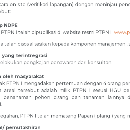
ecara on-site (verifikasi lapangan) dengan meninjau pen
sebut:
ap NDPE
i PTPN I telah dipublikasi di website resmi PTPN I
www.pt
ga telah disosialisasikan kepada komponen manajemen , 
 yang terintregrasi
 melakukan pengkajian penawaran dari konsultan.
n oleh masyarakat
ihak PTPN I mengadakan pertemuan dengan 4 orang pen
areal tersebut adalah milik PTPN I sesuai HGU pe
n penanaman pohon pisang dan tanaman lainnya d
.
cegahan, PTPN I telah memasang Papan ( plang ) yang 
ial/ pemutakhiran