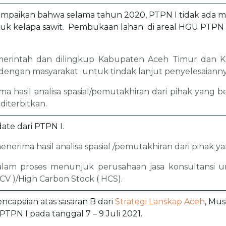
mpaikan bahwa selama tahun 2020, PTPN I tidak ada 
k kelapa sawit. Pembukaan lahan di areal HGU PTPN 
rintah dan dilingkup Kabupaten Aceh Timur dan K
dengan masyarakat untuk tindak lanjut penyelesaianny
 hasil analisa spasial/pemutakhiran dari pihak yang
diterbitkan.
te dari PTPN I.
nerima hasil analisa spasial /pemutakhiran dari pihak 
lam proses menunjuk perusahaan jasa konsultansi u
CV )/High Carbon Stock ( HCS).
apaian atas sasaran B dari
Strategi Lanskap Aceh
, Mus
TPN I pada tanggal 7 – 9 Juli 2021.