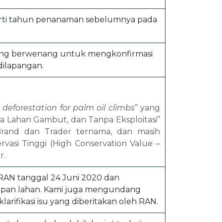
rti tahun penanaman sebelumnya pada
yang berwenang untuk mengkonfirmasi
dilapangan.
eforestation for palm oil climbs
” yang
a Lahan Gambut, dan Tanpa Eksploitasi”
Brand dan Trader ternama, dan masih
vasi Tinggi (High Conservation Value –
r.
 RAN tanggal 24 Juni 2020 dan
tupan lahan. Kami juga mengundang
arifikasi isu yang diberitakan oleh RAN.