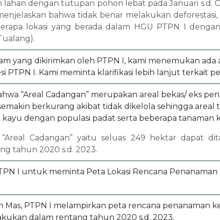
 lahan dengan tutupan pohon lebat pada Januari s.d. O
I menjelaskan bahwa tidak benar melakukan deforesta
eberapa lokasi yang berada dalam HGU PTPN I denga
Tualang).
am yang dikirimkan oleh PTPN I, kami menemukan ada a
 PTPN I. Kami meminta klarifikasi lebih lanjut terkait 
ahwa “Areal Cadangan” merupakan areal bekas/ eks pen
emakin berkurang akibat tidak dikelola sehingga area
a kayu dengan populasi padat serta beberapa tanaman ke
 “Areal Cadangan” yaitu seluas 249 hektar dapat d
ng tahun 2020 s.d. 2023.
N I untuk meminta Peta Lokasi Rencana Penanaman Kem
m Mas, PTPN I melampirkan peta rencana penanaman ke
akukan dalam rentang tahun 2020 s.d. 2023.