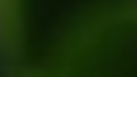
Sumber Daya
>
Rilis Berita
> Pertama di
Indonesia yang Menerima Resertifikasi
Propinsi Riau, Indonesia
– Musim Mas dengan
bangga mengumumkan anak perusahaannya, PT
Musim Mas merupakan yang pertama di Indonesia