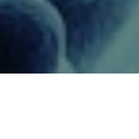
Sumber Daya
>
Rilis Berita
> Musim Mas
Menjanjikan S$ 5 Juta Kepada Penerima Manfaat
Lokal
Singapore, 22 Juni 2020
– Sebagai bentuk
solidaritas dan komitmen terhadap keluarga dan