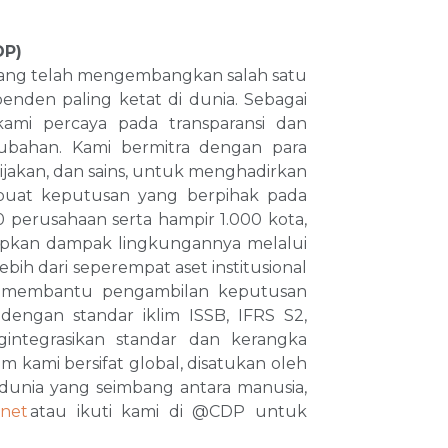
DP)
 yang telah mengembangkan salah satu
nden paling ketat di dunia. Sebagai
kami percaya pada transparansi dan
bahan. Kami bermitra dengan para
ijakan, dan sains, untuk menghadirkan
buat keputusan yang berpihak pada
0 perusahaan serta hampir 1.000 kota,
apkan dampak lingkungannya melalui
ih dari seperempat aset institusional
 membantu pengambilan keputusan
dengan standar iklim ISSB, IFRS S2,
gintegrasikan standar dan kerangka
m kami bersifat global, disatukan oleh
unia yang seimbang antara manusia,
.net
atau ikuti kami di @CDP untuk