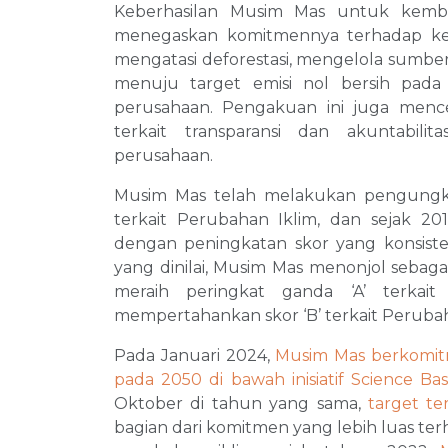
Keberhasilan Musim Mas untuk kemba
menegaskan komitmennya terhadap ke
mengatasi deforestasi, mengelola sumber 
menuju target emisi nol bersih pada 
perusahaan. Pengakuan ini juga men
terkait transparansi dan akuntabili
perusahaan.
Musim Mas telah melakukan pengungk
terkait Perubahan Iklim, dan sejak 20
dengan peningkatan skor yang konsisten
yang dinilai, Musim Mas menonjol sebaga
meraih peringkat ganda ‘A’ terkai
mempertahankan skor ‘B’ terkait Perubah
Pada Januari 2024,
Musim Mas berkomitm
pada 2050 di bawah inisiatif Science Base
Oktober di tahun yang sama,
target te
bagian dari komitmen yang lebih luas t