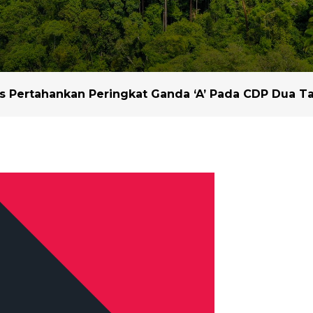
Lilin Sawit
Peningkatan Hasil 
Benih
Kemitraan dan Kolabo
Pendekatan Lanskap
 Pertahankan Peringkat Ganda ‘A’ Pada CDP Dua Ta
Mitra Kami