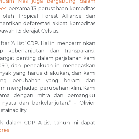
Musim Mas juga bergabung dalam
ees
bersama 13 perusahaan komoditas
in oleh Tropical Forest Alliance dan
ntikan deforestasi akibat komoditas
wah 1,5 derajat Celsius.
tar ‘A List’ CDP. Hal ini mencerminkan
 keberlanjutan dan transparansi.
angat penting dalam perjalanan kami
2050, dan pengakuan ini menegaskan
anyak yang harus dilakukan, dan kami
ng perubahan yang berarti dan
am menghadapi perubahan iklim. Kami
 sama dengan mitra dan pemangku
yata dan berkelanjutan.” – Olivier
tainability.
k dalam CDP A-List tahun ini dapat
ores