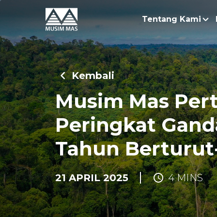
Tentang Kami
Kisah
Keber
Kembali
Bisni
Musim Mas Per
Peringkat Gand
Tahun Berturut
21 APRIL 2025
4 MINS