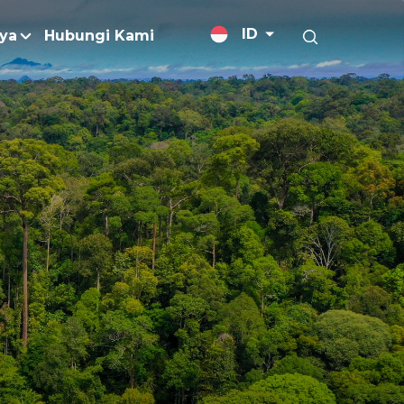
ID
ya
Hubungi Kami
elitian dan Pengembangan
lis Berita
alan
jutan
Margarin / Shortening
og
Minyak Goreng
mber Data dan Publikasi
Minyak untuk Pengaplikasian Khus
sitif
Pengemulsi
ajemen Kebakaran
Perawatan Kulit
ends
t Bebas Deforestasi
Produk Rumah Tangga
Gas Rumah Kaca (GRK)
Rumen Bypass Fats
torasi
Surfaktan
n Limbah
Trigliserida Rantai Menengah
husus
n Pengurangan Bahan Kimi
Vitamin E