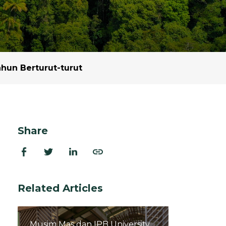
dan Ekstraksi
rasi
 dan Program
hun Berturut-turut
Share
Related Articles
Musim Mas dan IPB University