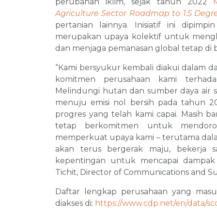
perubahan iklim, sejak tahun 2022
Agriculture Sector Roadmap to 1.5 Degr
pertanian lainnya. Inisiatif ini dipimp
merupakan upaya kolektif untuk menghe
dan menjaga pemanasan global tetap di ba
“Kami bersyukur kembali diakui dalam daf
komitmen perusahaan kami terhadap
Melindungi hutan dan sumber daya air s
menuju emisi nol bersih pada tahun 
progres yang telah kami capai. Masih b
tetap berkomitmen untuk mendoro
memperkuat upaya kami – terutama dal
akan terus bergerak maju, bekerja
kepentingan untuk mencapai dampak n
Tichit, Director of Communications and Sus
Daftar lengkap perusahaan yang masu
diakses di:
https://www.cdp.net/en/data/sc