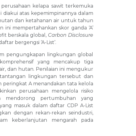
 perusahaan kelapa sawit terkemuka
ali diakui atas kepemimpinannya dalam
t hutan dan ketahanan air untuk tahun
n ini mempertahankan skor ganda ‘A’
fit berskala global,
Carbon Disclosure
ftar bergengsi ‘A-List’.
orm pengungkapan lingkungan global
komprehensif yang mencakup tiga
air, dan hutan. Penilaian ini mengukur
tantangan lingkungan tersebut dan
h peringkat A menandakan tata kelola
inkan perusahaan mengelola risiko
 dan mendorong pertumbuhan yang
 yang masuk dalam daftar CDP A-List
kan dengan rekan-rekan seindustri,
lam keberlanjutan mengarah pada