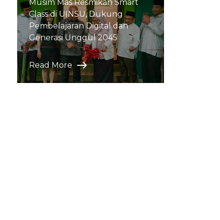
Musim Mas Resmikan Smart
Class di UINSU, Dukung
Pembelajaran Digital dan
Generasi Unggul 2045
Read More