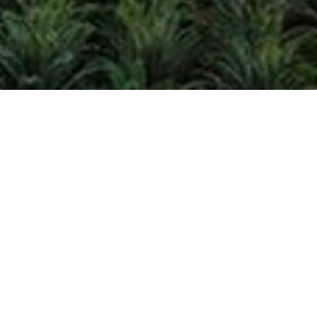
Tanggal
Perkembangan
8 Januari 2020:
Laporan
Mighty Earth yang
berjudul,
“Rapid Response
Report 23
” (8 Januari 2020)
yang dikirimkan kepada kami via
email PT Makmur Agro Lestari
melakukan pembukaan lahan
di tutupan pohon lebat seluas
61 ha sejak 30 Agustus – 4